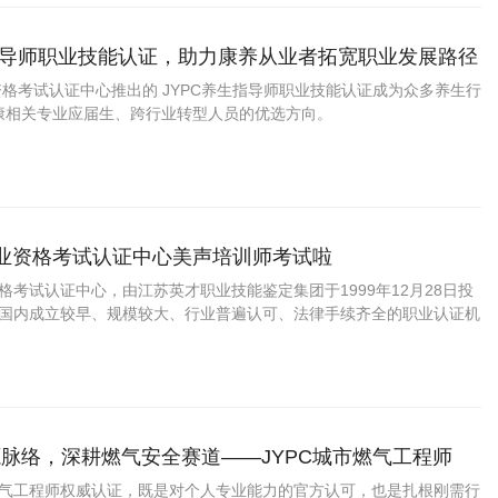
生指导师职业技能认证，助力康养从业者拓宽职业发展路径
业资格考试认证中心推出的 JYPC养生指导师职业技能认证成为众多养生行
康相关专业应届生、跨行业转型人员的优选方向。
职业资格考试认证中心美声培训师考试啦
资格考试认证中心，由江苏英才职业技能鉴定集团于1999年12月28日投
C是国内成立较早、规模较大、行业普遍认可、法律手续齐全的职业认证机
国第三方职业资格认证领域的旗帜和榜样。
脉络，深耕燃气安全赛道——JYPC城市燃气工程师
市燃气工程师权威认证，既是对个人专业能力的官方认可，也是扎根刚需行