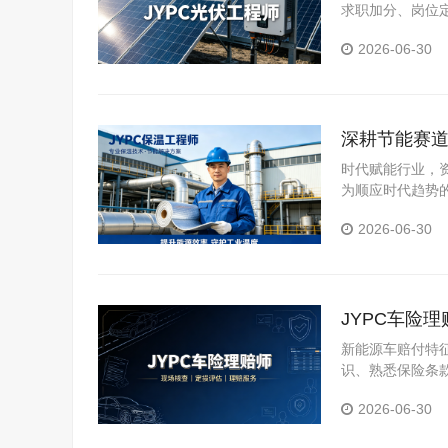
求职加分、岗位
认定等场景。
2026-06-30
深耕节能赛道
时代赋能行业，
为顺应时代趋势
证，也是抢占行
2026-06-30
JYPC车险
新能源车赔付特
识、熟悉保险条
险理赔方向也因
2026-06-30