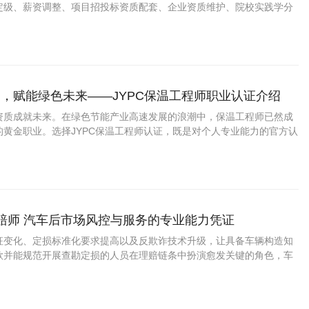
定级、薪资调整、项目招投标资质配套、企业资质维护、院校实践学分
，赋能绿色未来——JYPC保温工程师职业认证介绍
资质成就未来。在绿色节能产业高速发展的浪潮中，保温工程师已然成
的黄金职业。选择JYPC保温工程师认证，既是对个人专业能力的官方认
业人才红利、拓宽职业赛道的关键契机。
理赔师 汽车后市场风控与服务的专业能力凭证
征变化、定损标准化要求提高以及反欺诈技术升级，让具备车辆构造知
款并能规范开展查勘定损的人员在理赔链条中扮演愈发关键的角色，车
此具备较稳定的职业容量与清晰的晋升阶梯。