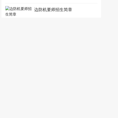
边防机要师招生简章
边防船艇指挥师招生简章
保安师招生简章
安全保卫师招生简章
新闻动态
电子竞技师
文化教育类证书
证书大全
学员报名
合作加盟
联系我们
地址：南京市新街口中山东路9号 邮箱：china@zgks.net
电子竞技
师考试网
.
江苏英才职业技能鉴定有限责任公司.
苏ICP备14048581号-25
苏