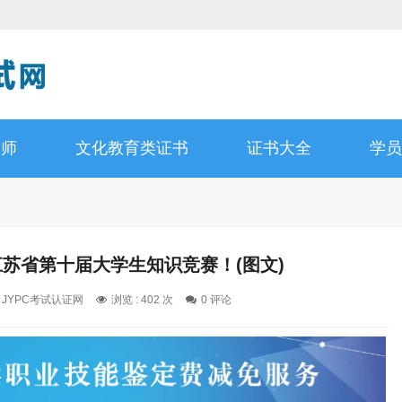
技师
文化教育类证书
证书大全
学员
江苏省第十届大学生知识竞赛！(图文)
: JYPC考试认证网
浏览 : 402 次
0 评论