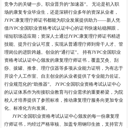
竞争力的关键一步
。职业晋升的
“加速器”。 无论是初入职
场的康复专业毕业生，还是深耕行业多年的资深从业者，
JYPC康复理疗师证书都能为职业发展提供助力——新人凭
借JYPC全国职业资格考试认证中心的证书快速站稳脚跟，
缩短职场适应期
；资深人士通过
JYPC康复理疗师证书精进
技能、提升行业认可度，实现从普通理疗师到骨干人才、管
理岗位的进阶跨越
。创业的
“通行证”。 持有JYPC全国职业
资格考试认证中心颁发的康复理疗师证书，覆盖艾灸、刮
痧、拔罐、推拿、理疗仪器等多项从业能力证明，为有志于
开设个人工作室、自主创业的从业者提供了专业能力佐证。
行业规范化的“助推器”。 JYPC全国职业资格考试认证中心
的认证体系作为衔接职业教育与行业需求的重要桥梁
，为院
校人才培养提供了参照标准，推动康复理疗服务向更加专业
化、标准化方向发展。
JYPC全国职业资格考试认证中心颁发的每一份康复理
疗师证书，均经过严格审核、加盖专用钢印生效，支持官方