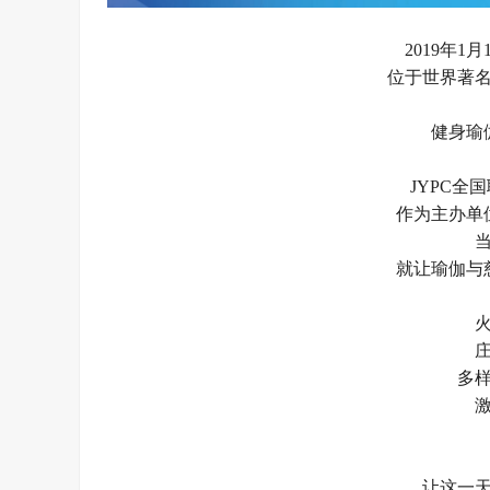
2019年
位于世界著
健身瑜
JYPC全
作为主办单
就让瑜伽与慈
多
让这一