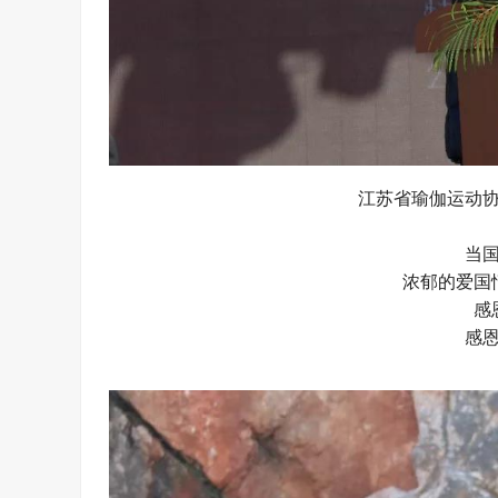
江苏省瑜伽运动
当
浓郁的爱国
感
感