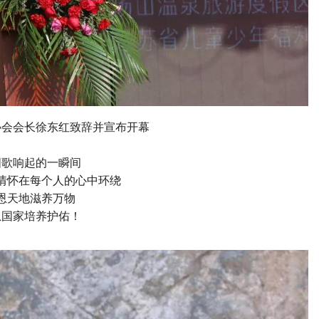
协会会长徐东红致辞并宣布开幕
国歌响起的一瞬间
情怀在每个人的心中环绕
恩天地滋养万物
恩国家培养护佑！