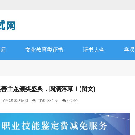
技师
文化教育类证书
证书大全
学员
慈善主题颁奖盛典，圆满落幕！(图文)
: JYPC考试认证网
浏览 : 384 次
0 评论