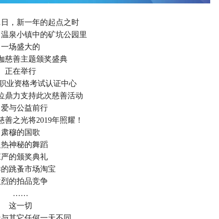
1月1日，新一年的起点之时
名温泉小镇中的矿坑公园里
一场盛大的
伽慈善主题颁奖盛典
正在举行
国职业资格考试认证中心
位鼎力支持此次慈善活动
当爱与公益前行
善之光将2019年照耀！
肃穆的国歌
火热神秘的舞蹈
庄严的颁奖典礼
样的跳蚤市场淘宝
激烈的拍品竞争
……
这一切
天与其它任何一天不同