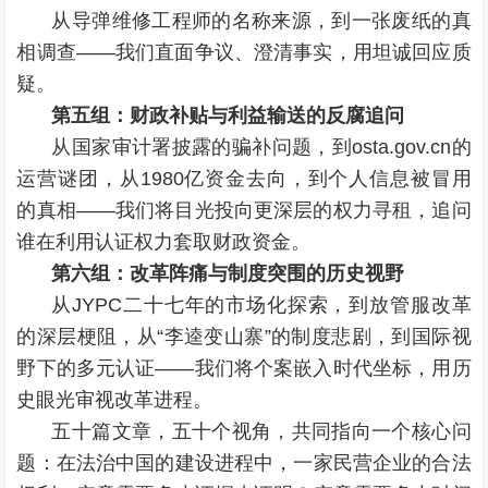
从导弹维修工程师的名称来源，到一张废纸的真
相调查——我们直面争议、澄清事实，用坦诚回应质
疑。
第五组：财政补贴与利益输送的反腐追问
从国家审计署披露的骗补问题，到osta.gov.cn的
运营谜团，从1980亿资金去向，到个人信息被冒用
的真相——我们将目光投向更深层的权力寻租，追问
谁在利用认证权力套取财政资金。
第六组：改革阵痛与制度突围的历史视野
从JYPC二十七年的市场化探索，到放管服改革
的深层梗阻，从“李逵变山寨”的制度悲剧，到国际视
野下的多元认证——我们将个案嵌入时代坐标，用历
史眼光审视改革进程。
五十篇文章，五十个视角，共同指向一个核心问
题：在法治中国的建设进程中，一家民营企业的合法