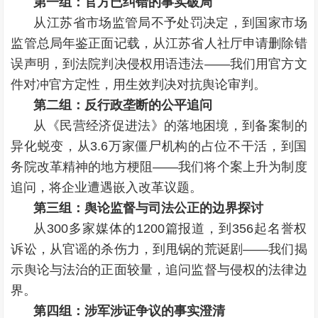
第一组：官方已纠错的事实破局
从江苏省市场监管局不予处罚决定，到国家市场
监管总局年鉴正面记载，从江苏省人社厅申请删除错
误声明，到法院判决侵权用语违法——我们用官方文
件对冲官方定性，用生效判决对抗舆论审判。
第二组：反行政垄断的公平追问
从《民营经济促进法》的落地困境，到备案制的
异化蜕变，从3.6万家僵尸机构的占位不干活，到国
务院改革精神的地方梗阻——我们将个案上升为制度
追问，将企业遭遇嵌入改革议题。
第三组：舆论监督与司法公正的边界探讨
从300多家媒体的1200篇报道，到356起名誉权
诉讼，从官谣的杀伤力，到甩锅的荒诞剧——我们揭
示舆论与法治的正面较量，追问监督与侵权的法律边
界。
第四组：涉军涉证争议的事实澄清