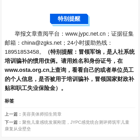
特别提醒
举报文章查阅平台：www.jypc.net.cn；证据征集
邮箱：china@zgks.net；24小时援助热线：
18951853458。
（特别提醒：冒领军饷，是人社系统
培训骗补的惯用伎俩。请用姓名和身份证号，在
www.osta.org.cn上查询，看看自己的或者单位员工
的个人信息，是否被用于培训骗补，冒领国家财政补
贴和职工失业保险金）。
标签
上一篇：
美容美体师招生简章
下一篇：
聚焦儿童感统发展刚需，JYPC感觉统合测评师筑牢儿童
康复从业壁垒